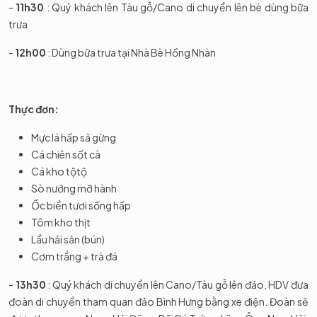
-
11h30
: Quý khách lên Tàu gỗ/Cano di chuyển lên bè dùng bữa
trưa
-
12h00
: Dùng bữa trưa tại Nhà Bè Hồng Nhàn
Thực đơn:
Mực lá hấp sả gừng
Cá chiên sốt cà
Cá kho tộtộ
Sò nướng mỡ hành
Ốc biển tươi sống hấp
Tôm kho thịt
Lẩu hải sản (bún)
Cơm trắng + trà đá
-
13h30
: Quý khách di chuyển lên Cano/Tàu gỗ lên đảo, HDV đưa
đoàn di chuyển tham quan đảo Bình Hưng bằng xe điện. Đoàn sẽ