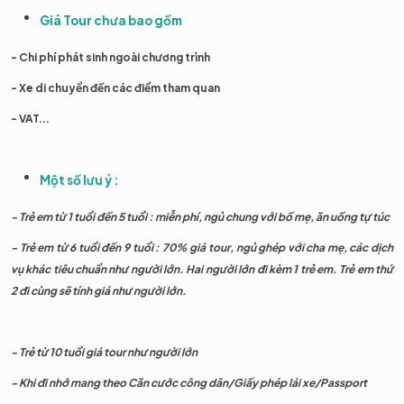
Giá Tour chưa bao gồm
- Chi phí phát sinh ngoài chương trình
- Xe di chuyển đến các điểm tham quan
- VAT...
Một số lưu ý :
- Trẻ em từ 1 tuổi đến 5 tuổi : miễn phí, ngủ chung với bố mẹ, ăn uống tự túc
- Trẻ em từ 6 tuổi đến 9 tuổi : 70% giá tour, ngủ ghép với cha mẹ, các dịch
vụ khác tiêu chuẩn như người lớn. Hai người lớn đi kèm 1 trẻ em. Trẻ em thứ
2 đi cùng sẽ tính giá như người lớn.
- Trẻ từ 10 tuổi giá tour như người lớn
- Khi đi nhớ mang theo Căn cước công dân/Giấy phép lái xe/Passport