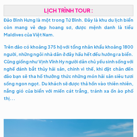
LỊCH TRÌNH TOUR :
Đảo Bình Hưng là một trong Tứ Bình. Đây là khu du lịch biển
còn mang vẻ đẹp hoang sơ, được mệnh danh là tiểu
Maldives của Việt Nam.
Trên đảo có khoảng 375 hộ với tổng nhân khẩu khoảng 1800
người, những ngôi nhà dân ở đây hầu hết đều hướng ra biển.
Cũng giống như Vịnh Vĩnh Hy người dân chủ yếu sinh sống với
nghề đánh bắt thủy hải sản, chính vì thế, khi đặt chân đến
đảo bạn sẽ tha hồ thưởng thức những món hải sản siêu tươi
sống ngon ngọt. Du khách sẽ được thả hồn vào thiên nhiên,
nắng gió của biển với miền cát trắng, tránh xa ồn ào phố
thị...