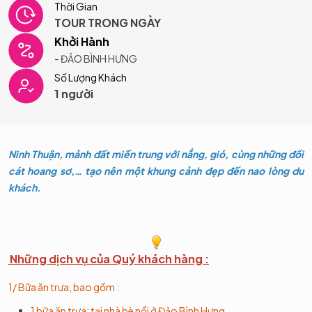
Thời Gian
TOUR TRONG NGÀY
Khởi Hành
- ĐẢO BÌNH HƯNG
Số Lượng Khách
1 người
Ninh Thuận, mảnh đất miền trung với nắng, gió, cùng những đồi
cát hoang sơ,… tạo nên một khung cảnh đẹp đến nao lòng du
khách.
Những dịch vụ của Quý khách hàng :
1/ Bữa ăn trưa, bao gồm :
1 bữa ăn trưa: tại nhà bè nổi ở Đảo Bình Hưng