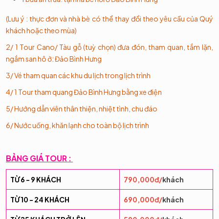
(Lưu ý : thực đơn và nhà bè có thể thay đổi theo yêu cầu của Quý
khách hoặc theo mùa)
2/ 1 Tour Cano/ Tàu gỗ (tuỳ chọn) đưa đón, tham quan, tắm lặn,
ngắm san hô ở: Đảo Bình Hưng
3/ Vé tham quan các khu du lịch trong lịch trình
4/ 1 Tour tham quang Đảo Bình Hưng bằng xe điện
5/ Hướng dẫn viên thân thiện, nhiệt tình, chu đáo
6/ Nước uống, khăn lạnh cho toàn bộ lịch trình
BẢNG GIÁ TOUR :
TỪ 6 - 9 KHÁCH
790,000đ/
khách
TỪ 10 - 24 KHÁCH
690,000đ/
khách