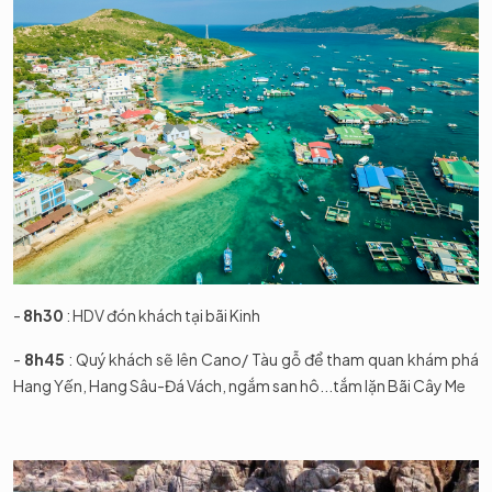
-
8h30
: HDV đón khách tại bãi Kinh
-
8h45
: Quý khách sẽ lên Cano/ Tàu gỗ để tham quan khám phá
Hang Yến, Hang Sâu-Đá Vách, ngắm san hô...tắm lặn Bãi Cây Me