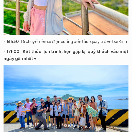
-
16h30
: Di chuyển lên xe điện xuống bến tàu, quay trở về bãi Kinh
-
17h00
:
Kết thúc lịch trình, hẹn gặp lại quý khách vào một
ngày gần nhất ♥