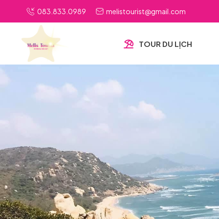
083.833.0989
melistourist@gmail.com
TOUR DU LỊCH