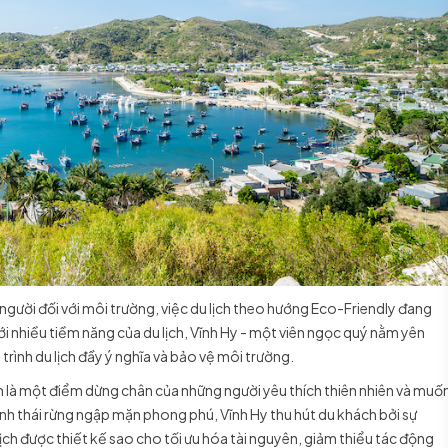
 người đối với môi trường, việc du lịch theo hướng Eco-Friendly đang
ới nhiều tiềm năng của du lịch, Vĩnh Hy - một viên ngọc quý nằm yên
 trình du lịch đầy ý nghĩa và bảo vệ môi trường.
n là một điểm dừng chân của những người yêu thích thiên nhiên và muố
sinh thái rừng ngập mặn phong phú, Vĩnh Hy thu hút du khách bởi sự
lịch được thiết kế sao cho tối ưu hóa tài nguyên, giảm thiểu tác động