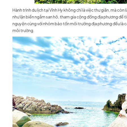
Hành trình du lịch tại Vĩnh Hy không chỉ là việc thư giãn, mà cò
như lặn biển ngắm san hô, tham gia cộng đồng địa phương để tìm
nguyện cùng với nhóm bảo tồn môi trường địa phương đều là các
môi trường.