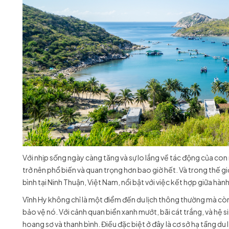
Với nhịp sống ngày càng tăng và sự lo lắng về tác động của con
trở nên phổ biến và quan trọng hơn bao giờ hết. Và trong thế gi
bình tại Ninh Thuận, Việt Nam, nổi bật với việc kết hợp giữa hành
Vĩnh Hy không chỉ là một điểm đến du lịch thông thường mà cò
bảo vệ nó. Với cảnh quan biển xanh mướt, bãi cát trắng, và hệ 
hoang sơ và thanh bình. Điều đặc biệt ở đây là cơ sở hạ tầng du 