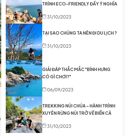
TRÌNH ECO-FRIENDLY ĐẦY Ý NGHĨA
31/10/2023
TẠI SAO CHÚNG TA NÊN ĐI DU LỊCH ?
31/10/2023
GIẢI ĐÁP THẮC MẮC "BÌNH HƯNG
CÓ GÌ CHƠI?"
06/09/2023
TREKKING NÚI CHÚA – HÀNH TRÌNH
XUYÊN RỪNG NÚI TRỞ VỀ BIỂN CẢ
n
31/10/2023