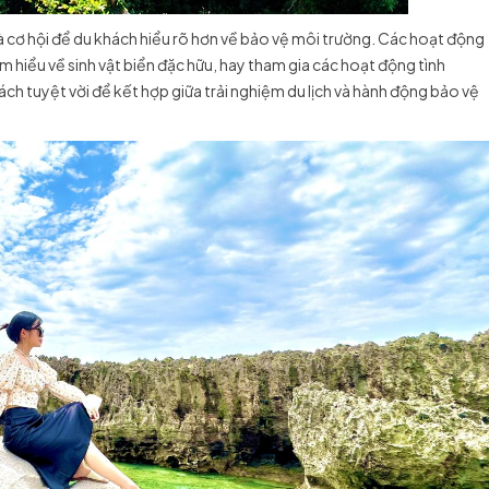
n là cơ hội để du khách hiểu rõ hơn về bảo vệ môi trường. Các hoạt động
 hiểu về sinh vật biển đặc hữu, hay tham gia các hoạt động tình
h tuyệt vời để kết hợp giữa trải nghiệm du lịch và hành động bảo vệ